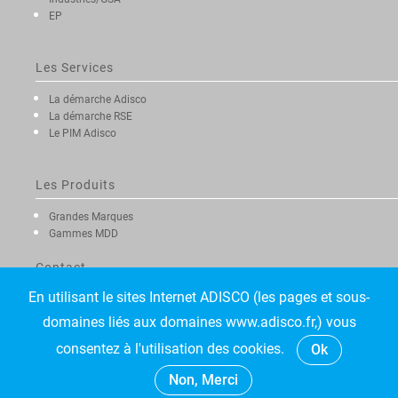
EP
Les Services
La démarche Adisco
La démarche RSE
Le PIM Adisco
Les Produits
Grandes Marques
Gammes MDD
Contact
En utilisant le sites Internet ADISCO (les pages et sous-
domaines liés aux domaines www.adisco.fr,) vous
consentez à l'utilisation des cookies.
Ok
©2021 Adisco. Tous droits réservés.
• Mentions légales
Non, Merci