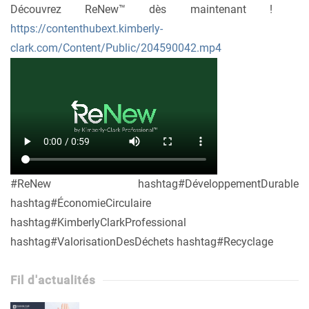
Découvrez ReNew™ dès maintenant !
https://contenthubext.kimberly-
clark.com/Content/Public/204590042.mp4
#ReNew hashtag#DéveloppementDurable
hashtag#ÉconomieCirculaire
hashtag#KimberlyClarkProfessional
hashtag#ValorisationDesDéchets hashtag#Recyclage
Fil d'actualités