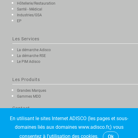
Hôtellerie/Restauration
Santé - Médical
Industries/GSA
EP
Les Services
La démarche Adisco
La démarche RSE
Le PIM Adisco
Les Produits
Grandes Marques
Gammes MDD
Contact
En utilisant le sites Internet ADISCO (les pages et sous-
domaines liés aux domaines www.adisco.fr,) vous
consentez à l'utilisation des cookies.
Ok