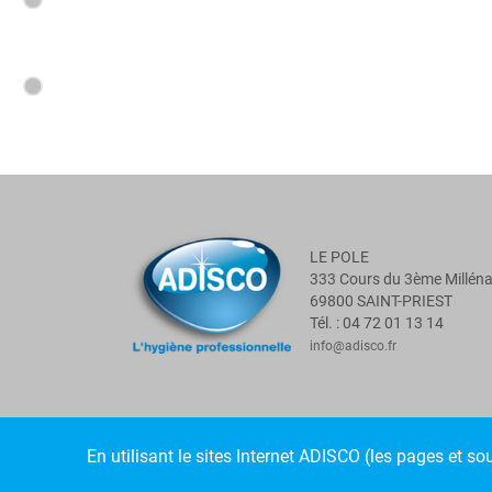
LE POLE
333 Cours du 3ème Milléna
69800 SAINT-PRIEST
Tél. : 04 72 01 13 14
info@adisco.fr
En utilisant le sites Internet ADISCO (les pages et 
©2021 Adisco. Tous droits réservés.
• Mentions légales