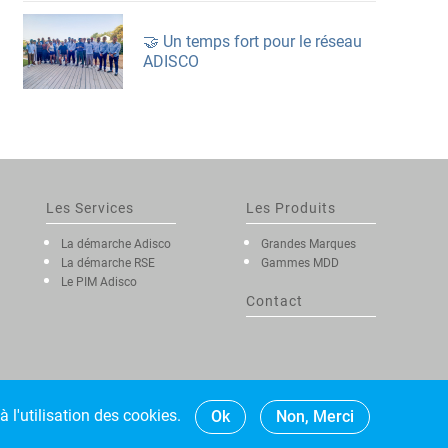
🤝 Un temps fort pour le réseau
ADISCO
Les Services
Les Produits
La démarche Adisco
Grandes Marques
La démarche RSE
Gammes MDD
Le PIM Adisco
Contact
 l'utilisation des cookies.
Ok
Non, Merci