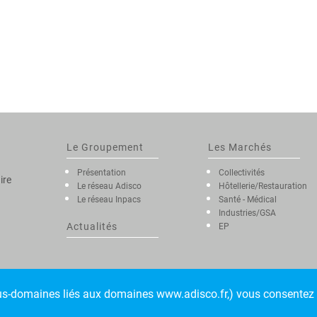
Le Groupement
Les Marchés
Présentation
Collectivités
ire
Le réseau Adisco
Hôtellerie/Restauration
Le réseau Inpacs
Santé - Médical
Industries/GSA
Actualités
EP
sous-domaines liés aux domaines www.adisco.fr,) vous consentez à